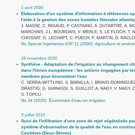
1 avril 2000
Élaboration d'un système d'information à références sp
l'aide à la gestion des zones humides littorales atlanti
J. MASSE, C. RIGAUD, P. CASTAING, A. DUTARTRE, A. MO
MARCHAIS, J.L. BOURDAIS, V. MERLE, S. LE FLOCH, T. N
CHOSSAT, G. LECHAPT, C. PUECH, F. MARTIN, D. RACL
No Spécial Ingénieries-EAT-11 (2000): Agriculture et envir
28 novembre 2020
Synthèse - Adaptation de l'irrigation au changement cl
dans l'Union européenne : les actions engagées par les
membres pour économiser l'eau
C. SERRA-WITTLING, S. BARALLA, I. BRAVO-DOMINGUEZ
DRASTIG, G. GHINASSI, S. GUILLOT, A. NAGY, V. NAGY, 
S. TOPCU
No 34 (2020): Économies d'eau en irrigation
9 juillet 2015
Suivi de l'infiltration d'une zone de rejet végétalisée pa
système d'observation de la qualité de l'eau en continu
Coutières (Deux-Sèvres)