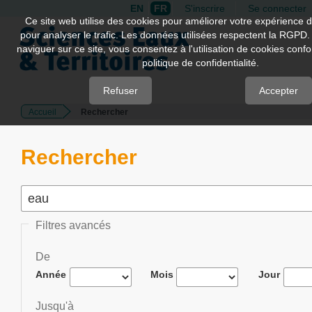
EN
FR
S'inscrire
Se connecter
Quick
Ce site web utilise des cookies pour améliorer votre expérience d
pour analyser le trafic. Les données utilisées respectent la RGPD.
jump
naviguer sur ce site, vous consentez à l'utilisation de cookies con
to
politique de confidentialité.
page
content
Refuser
Accepter
Accueil
Rechercher
Main
Navigation
Main
Rechercher
Content
Sidebar
Filtres avancés
De
Année
Mois
Jour
Jusqu'à