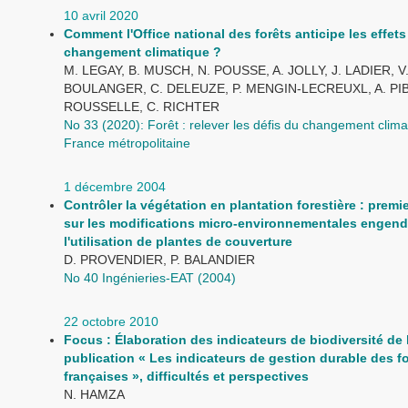
10 avril 2020
Comment l'Office national des forêts anticipe les effets
changement climatique ?
M. LEGAY, B. MUSCH, N. POUSSE, A. JOLLY, J. LADIER, V
BOULANGER, C. DELEUZE, P. MENGIN-LECREUXL, A. PIB
ROUSSELLE, C. RICHTER
No 33 (2020): Forêt : relever les défis du changement clima
France métropolitaine
1 décembre 2004
Contrôler la végétation en plantation forestière : premie
sur les modifications micro-environnementales engend
l'utilisation de plantes de couverture
D. PROVENDIER, P. BALANDIER
No 40 Ingénieries-EAT (2004)
22 octobre 2010
Focus : Élaboration des indicateurs de biodiversité de 
publication « Les indicateurs de gestion durable des f
françaises », difficultés et perspectives
N. HAMZA