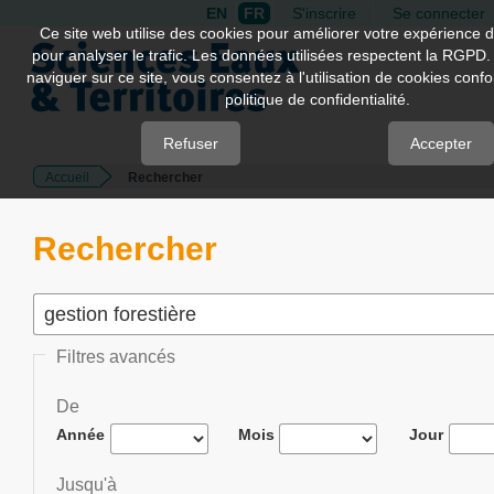
EN
FR
S'inscrire
Se connecter
Quick
Ce site web utilise des cookies pour améliorer votre expérience d
pour analyser le trafic. Les données utilisées respectent la RGPD.
jump
naviguer sur ce site, vous consentez à l'utilisation de cookies con
to
politique de confidentialité.
page
content
Refuser
Accepter
Accueil
Rechercher
Main
Navigation
Main
Rechercher
Content
Sidebar
Filtres avancés
De
Année
Mois
Jour
Jusqu'à