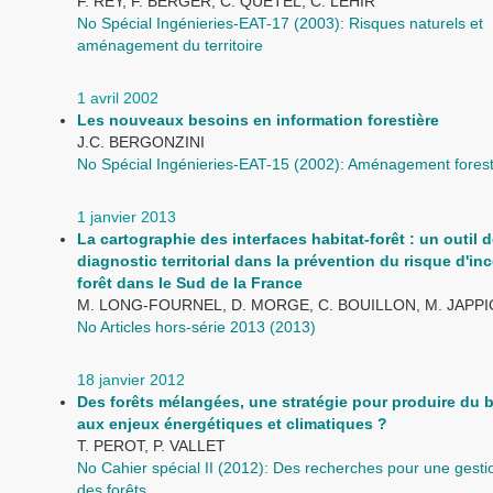
F. REY, F. BERGER, C. QUETEL, C. LEHIR
No Spécial Ingénieries-EAT-17 (2003): Risques naturels et
aménagement du territoire
1 avril 2002
Les nouveaux besoins en information forestière
J.C. BERGONZINI
No Spécial Ingénieries-EAT-15 (2002): Aménagement forest
1 janvier 2013
La cartographie des interfaces habitat-forêt : un outil 
diagnostic territorial dans la prévention du risque d'in
forêt dans le Sud de la France
M. LONG-FOURNEL, D. MORGE, C. BOUILLON, M. JAPP
No Articles hors-série 2013 (2013)
18 janvier 2012
Des forêts mélangées, une stratégie pour produire du b
aux enjeux énergétiques et climatiques ?
T. PEROT, P. VALLET
No Cahier spécial II (2012): Des recherches pour une gesti
des forêts