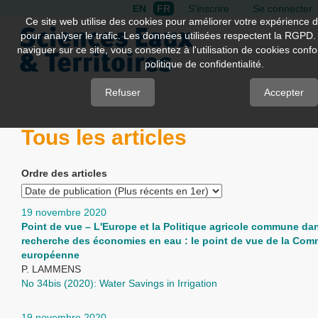
EN
FR
S'inscrire
Se connecter
Quick
Ce site web utilise des cookies pour améliorer votre expérience d
pour analyser le trafic. Les données utilisées respectent la RGPD.
jump
naviguer sur ce site, vous consentez à l'utilisation de cookies con
to
politique de confidentialité.
page
content
Refuser
Accepter
Main
Tous les articles
Navigation
Main
Content
Ordre des articles
Sidebar
19 novembre 2020
Point de vue – L'Europe et la Politique agricole commune dan
recherche des économies en eau : le point de vue de la Com
européenne
P. LAMMENS
No 34bis (2020): Water Savings in Irrigation
19 novembre 2020