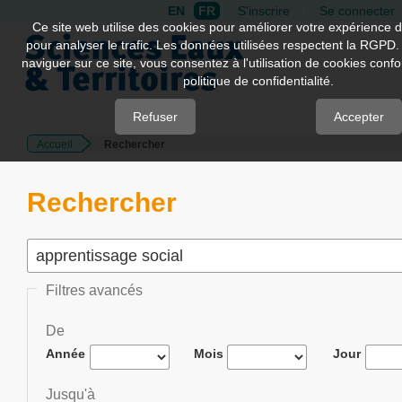
EN
FR
S'inscrire
Se connecter
Quick
Ce site web utilise des cookies pour améliorer votre expérience d
pour analyser le trafic. Les données utilisées respectent la RGPD.
jump
naviguer sur ce site, vous consentez à l'utilisation de cookies con
to
politique de confidentialité.
page
content
Refuser
Accepter
Accueil
Rechercher
Main
Navigation
Main
Rechercher
Content
Sidebar
Filtres avancés
De
Année
Mois
Jour
Jusqu'à