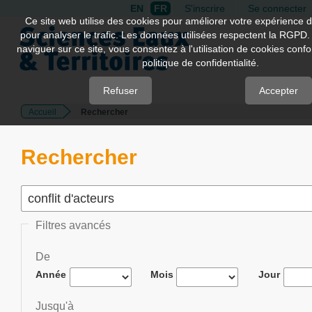
EN
FR
S'inscrire
Se connecter
Quick
Ce site web utilise des cookies pour améliorer votre expérience d
pour analyser le trafic. Les données utilisées respectent la RGPD.
jump
naviguer sur ce site, vous consentez à l'utilisation de cookies con
to
politique de confidentialité.
page
content
Refuser
Accepter
Accueil
Rechercher
Main
Navigation
Main
Rechercher
Content
Sidebar
Filtres avancés
De
Année
Mois
Jour
Jusqu'à