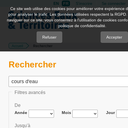
EN
FR
S'inscrire
Se connecter
Quick
Ce site web utilise des cookies pour améliorer votre expérience d
pour analyser le trafic. Les données utilisées respectent la RGPD.
jump
naviguer sur ce site, vous consentez à l'utilisation de cookies con
to
politique de confidentialité.
page
content
Refuser
Accepter
Accueil
Rechercher
Main
Navigation
Main
Rechercher
Content
Sidebar
Filtres avancés
De
Année
Mois
Jour
Jusqu'à