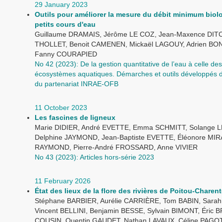
29 January 2023
Outils pour améliorer la mesure du débit minimum biol
petits cours d'eau
Guillaume DRAMAIS, Jérôme LE COZ, Jean-Maxence DITC
THOLLET, Benoit CAMENEN, Mickaël LAGOUY, Adrien B
Fanny COURAPIED
No 42 (2023): De la gestion quantitative de l’eau à celle des
écosystèmes aquatiques. Démarches et outils développés d
du partenariat INRAE-OFB
11 October 2023
Les fascines de ligneux
Marie DIDIER, André EVETTE, Emma SCHMITT, Solange 
Delphine JAYMOND, Jean-Baptiste EVETTE, Éléonore MIRA
RAYMOND, Pierre-André FROSSARD, Anne VIVIER
No 43 (2023): Articles hors-série 2023
11 February 2026
État des lieux de la flore des rivières de Poitou-Charen
Stéphane BARBIER, Aurélie CARRIÈRE, Tom BABIN, Sara
Vincent BELLINI, Benjamin BESSE, Sylvain BIMONT, Éric 
COUSIN, Quentin GAUDET, Nathan LAVAUX, Céline PAGOT