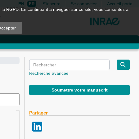
EN
FR
S'inscrire
Se connecter
Accueil portail
nt la RGPD. En continuant à naviguer sur ce site, vous consentez à
.
Accepter
Recherche avancée
Soumettre votre manuscrit
Partager