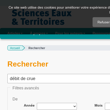
Quick
Ce site web utilise des cookies pour améliorer votre expérience d
jump
to
Refuser
page
content
Articles
À propos
Pour les auteurs
Ressourc
Main
Navigation
Accueil
Rechercher
Main
Content
Sidebar
Rechercher
Filtres avancés
De
Année
Mois