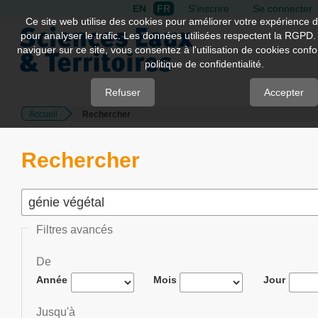
EN
FR
S'inscrire
Se connecter
Quick
Ce site web utilise des cookies pour améliorer votre expérience d
pour analyser le trafic. Les données utilisées respectent la RGPD.
jump
naviguer sur ce site, vous consentez à l'utilisation de cookies con
to
politique de confidentialité.
page
content
Refuser
Accepter
Accueil
Rechercher
Main
Navigation
Main
Rechercher
Content
Sidebar
Filtres avancés
De
Année
Mois
Jour
Jusqu'à