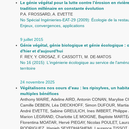
Le génie végétal pour la lutte contre l’érosion en rivièr
tradition millénaire en constante évolution
P.A. FROSSARD, A. EVETTE
No Spécial Ingénieries-EAT-29 (2009): Écologie de la restau
Enjeux, convergences, applications
9 juillet 2015
Génie végétal, génie biologique et génie écologique :
d'hier et d'aujourd'hui
F. REY, Y. CROSAZ, F. CASSOTTI, M. DE-MATOS
No 16 (2015): L'ingénierie écologique au service de l'amé
territoire
24 novembre 2025
Végétalisons nos cours d’eau : les ripisylves, un habit
multiples bénéfices
Anthony MAIRE, Adeline AIRD, Antonin CONAN, Marylise 
Camille DEBEIN, Léa DIECKHOFF, Simon DUFOUR, Marti
André EVETTE, Sabine GREULICH, Ines IMBERT, Philippe
Marion LEGRAND, Charlotte LE MOIGNE, Baptiste MARTE
Florentina MOATAR, Hervé PIEGAY, Nicolas POULET, Laur
RODRIGUEZ, Hanieh SEYEDHASHEMI, Laurence TISSOT,