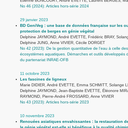
Étienne BONCOURT, André EVETTE, Laurent BERGÈS, Ma
No 46 (2024): Articles hors-série 2024
29 janvier 2023
BD GeniVeg : une base de données française sur les o
protection de berges en génie végétal
Delphine JAYMOND, André EVETTE, Frédéric BRAY, Solan
Delphine JUNG, Anne VIVIER, Cécile DORGET
No 42 (2023): De la gestion quantitative de l’eau à celle des
écosystèmes aquatiques. Démarches et outils développés d
du partenariat INRAE-OFB
11 octobre 2023
Les fascines de ligneux
Marie DIDIER, André EVETTE, Emma SCHMITT, Solange 
Delphine JAYMOND, Jean-Baptiste EVETTE, Éléonore MIRA
RAYMOND, Pierre-André FROSSARD, Anne VIVIER
No 43 (2023): Articles hors-série 2023
10 novembre 2023
Renouées asiatiques envahissantes : la restauration d
le génie végétal est-elle si bénéfique à la qualité chimiq