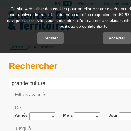
EN
FR
S'inscrire
Se connecter
Quick
Ce site web utilise des cookies pour améliorer votre expérience d
pour analyser le trafic. Les données utilisées respectent la RGPD.
jump
naviguer sur ce site, vous consentez à l'utilisation de cookies con
to
politique de confidentialité.
page
content
Refuser
Accepter
Accueil
Rechercher
Main
Navigation
Main
Rechercher
Content
Sidebar
Filtres avancés
De
Année
Mois
Jour
Jusqu'à