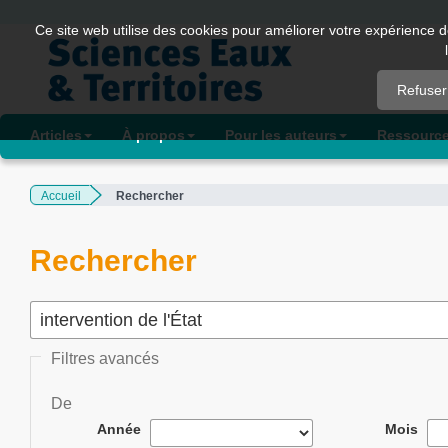
Quick
Ce site web utilise des cookies pour améliorer votre expérience d
jump
to
Refuser
page
content
Articles
À propos
Pour les auteurs
Ressourc
Main
Navigation
Accueil
Rechercher
Main
Content
Sidebar
Rechercher
Filtres avancés
De
Année
Mois