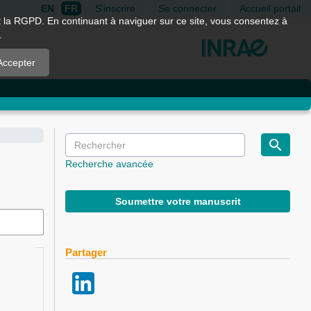
EN
FR
S'inscrire
Se connecter
Accueil portail
nt la RGPD. En continuant à naviguer sur ce site, vous consentez à
.
Accepter
Recherche avancée
Soumettre votre manuscrit
Partager