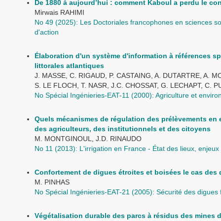
De 1880 à aujourd’hui : comment Kaboul a perdu le con
Mirwais RAHIMI
No 49 (2025): Les Doctoriales francophones en sciences soc
d'action
Élaboration d'un système d'information à références sp
littorales atlantiques
J. MASSE, C. RIGAUD, P. CASTAING, A. DUTARTRE, A. M
S. LE FLOCH, T. NASR, J.C. CHOSSAT, G. LECHAPT, C. 
No Spécial Ingénieries-EAT-11 (2000): Agriculture et envir
Quels mécanismes de régulation des prélèvements en 
des agriculteurs, des institutionnels et des citoyens
M. MONTGINOUL, J.D. RINAUDO
No 11 (2013): L'irrigation en France - État des lieux, enjeux
Confortement de digues étroites et boisées le cas des d
M. PINHAS
No Spécial Ingénieries-EAT-21 (2005): Sécurité des digues f
Végétalisation durable des parcs à résidus des mines 