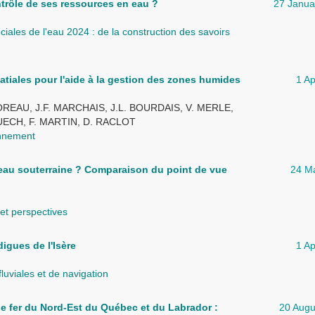
trôle de ses ressources en eau ?
27 Janua
iales de l'eau 2024 : de la construction des savoirs
atiales pour l'aide à la gestion des zones humides
1 Ap
OREAU, J.F. MARCHAIS, J.L. BOURDAIS, V. MERLE,
PUECH, F. MARTIN, D. RACLOT
onnement
eau souterraine ? Comparaison du point de vue
24 M
 et perspectives
igues de l'Isère
1 Ap
luviales et de navigation
de fer du Nord-Est du Québec et du Labrador :
20 Augu