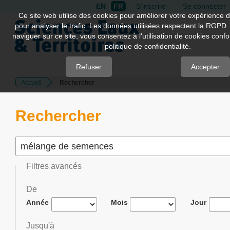
EN
FR
S'inscrire
Se connecter
Quick
Ce site web utilise des cookies pour améliorer votre expérience d
pour analyser le trafic. Les données utilisées respectent la RGPD.
jump
naviguer sur ce site, vous consentez à l'utilisation de cookies con
to
politique de confidentialité.
page
content
Refuser
Accepter
Accueil
Rechercher
Main
Navigation
Main
Rechercher
Content
Sidebar
Filtres avancés
De
Année
Mois
Jour
Jusqu'à