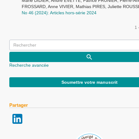
Marie DIDIER, André EVETTE, Patrice PRUNIER, Pierre-An
FROSSARD, Anne VIVIER, Mathias PIRES, Juliette ROUS
No 46 (2024): Articles hors-série 2024
1 
Recherche avancée
Soumettre votre manuscrit
Partager