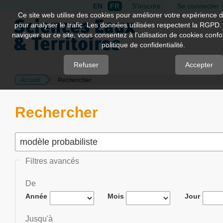
EN
FR
S'inscrire
Se connecter
Quick
Ce site web utilise des cookies pour améliorer votre expérience d
pour analyser le trafic. Les données utilisées respectent la RGPD.
jump
naviguer sur ce site, vous consentez à l'utilisation de cookies con
to
politique de confidentialité.
page
content
Refuser
Accepter
Accueil
Rechercher
Main
Navigation
Main
Rechercher
Content
Sidebar
Filtres avancés
De
Année
Mois
Jour
Jusqu'à