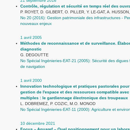
21 septembre 2016
Contrôle, régulation et sécurité en temps réel des ouv
P. ROYET, D. GILBERT, O. PILLER, Y. LE-GAT, A. HUSSON,
No 20 (2016): Gestion patrimoniale des infrastructures - Pe
nouveaux enjeux
1 avril 2005
Méthodes de reconnaissance et de surveillance. Élabor
diagnostic
G. DEGOUTTE
No Spécial Ingénieries-EAT-21 (2005): Sécurité des digues f
de navigation
1 avril 2000
Innovation technologique et pratiques pastorales pour
gestion de l'espace et des ressources compatible ave
multiples : le gardiennage électronique des troupeaux
L. DOBREMEZ, P. COZIC, M.O. MONOD
No Spécial Ingénieries-EAT-11 (2000): Agriculture et envir
10 décembre 2021
Focus – Aquaref – Quel positionnement pour un labora