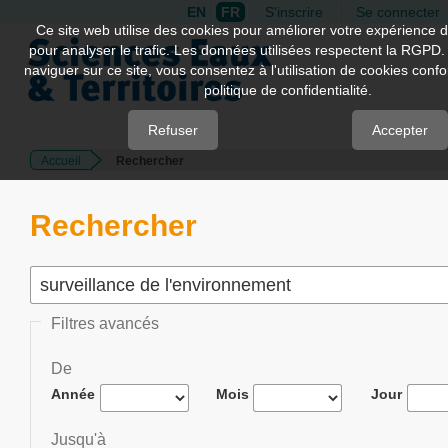
EN
FR
S'inscrire
Se connecter
Quick
Ce site web utilise des cookies pour améliorer votre expérience d
pour analyser le trafic. Les données utilisées respectent la RGPD.
jump
naviguer sur ce site, vous consentez à l'utilisation de cookies con
to
politique de confidentialité.
page
content
Refuser
Accepter
Accueil
Rechercher
Main
Navigation
Main
Rechercher
Content
Sidebar
Filtres avancés
De
Année
Mois
Jour
Jusqu'à