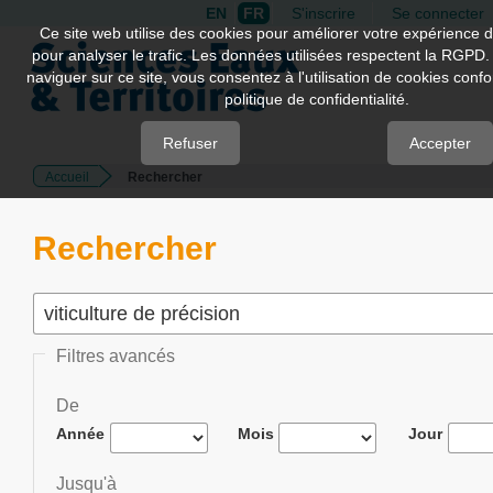
EN
FR
S'inscrire
Se connecter
Quick
Ce site web utilise des cookies pour améliorer votre expérience d
pour analyser le trafic. Les données utilisées respectent la RGPD.
jump
naviguer sur ce site, vous consentez à l'utilisation de cookies con
to
politique de confidentialité.
page
content
Refuser
Accepter
Accueil
Rechercher
Main
Navigation
Main
Rechercher
Content
Sidebar
Filtres avancés
De
Année
Mois
Jour
Jusqu'à