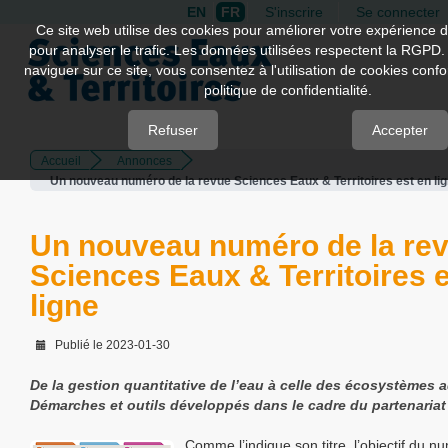
EN
FR
S'inscrire
Se connecter
Quick
Ce site web utilise des cookies pour améliorer votre expérience d
pour analyser le trafic. Les données utilisées respectent la RGPD.
jump
naviguer sur ce site, vous consentez à l'utilisation de cookies con
to
politique de confidentialité.
page
content
Refuser
Accepter
Accueil
Annonces
Main
Un nouveau numéro de la revue Sciences Eaux & Territoires est en li
Navigation
Main
Content
Un nouveau numéro de la re
Sidebar
Sciences Eaux & Territoires 
ligne
Publié le 2023-01-30
De la gestion quantitative de l’eau à celle des écosystèmes 
Démarches et outils développés dans le cadre du partenari
Comme l’indique son titre, l’objectif du n