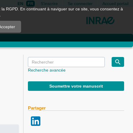
EN
FR
S'inscrire
Se connecter
Accueil portail
nt la RGPD. En continuant à naviguer sur ce site, vous consentez à
.
Accepter
Recherche avancée
Soumettre votre manuscrit
Partager