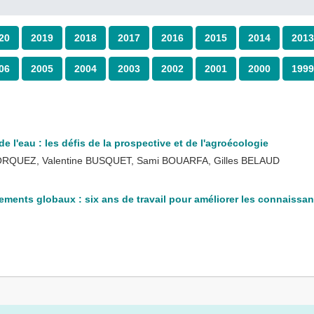
20
2019
2018
2017
2016
2015
2014
2013
06
2005
2004
2003
2002
2001
2000
1999
de l'eau : les défis de la prospective et de l'agroécologie
HORQUEZ, Valentine BUSQUET, Sami BOUARFA, Gilles BELAUD
ements globaux : six ans de travail pour améliorer les connaissa