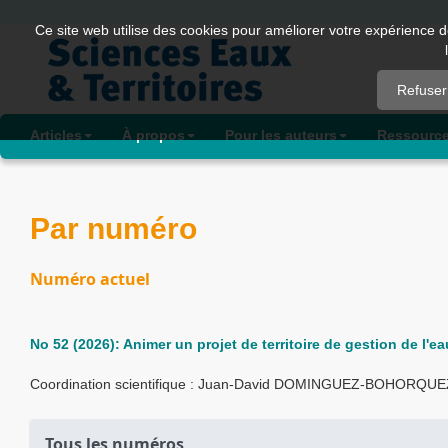
Quick
Ce site web utilise des cookies pour améliorer votre expérience d
jump
to
Refuser
page
content
Articles
À propos
Pour les auteurs
Ressourc
Main
Navigation
Main
Par numéro
Content
Sidebar
Numéro actuel
No 52 (2026): Animer un projet de territoire de gestion de l'ea
Coordination scientifique : Juan-David DOMINGUEZ-BOHORQUE
Tous les numéros