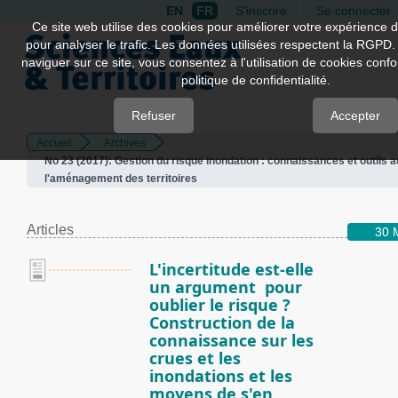
EN
FR
S'inscrire
Se connecter
Quick
Ce site web utilise des cookies pour améliorer votre expérience d
pour analyser le trafic. Les données utilisées respectent la RGPD.
jump
naviguer sur ce site, vous consentez à l'utilisation de cookies con
to
politique de confidentialité.
page
content
Refuser
Accepter
Accueil
Archives
Main
No 23 (2017): Gestion du risque inondation : connaissances et outils a
Navigation
l'aménagement des territoires
Main
Content
Sidebar
Articles
30 
L'incertitude est-elle
un argument pour
oublier le risque ?
Construction de la
connaissance sur les
crues et les
inondations et les
moyens de s'en