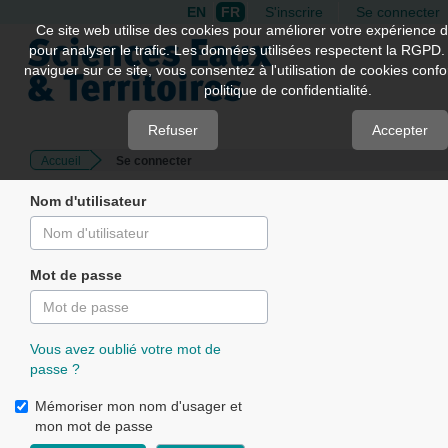
EN
FR
S'inscrire
Se connecter
Quick
Ce site web utilise des cookies pour améliorer votre expérience d
pour analyser le trafic. Les données utilisées respectent la RGPD.
jump
naviguer sur ce site, vous consentez à l'utilisation de cookies con
to
politique de confidentialité.
page
content
Refuser
Accepter
Accueil
Se connecter
Main
Navigation
Nom d'utilisateur
Main
Content
Sidebar
Mot de passe
Vous avez oublié votre mot de
passe ?
Mémoriser mon nom d'usager et
mon mot de passe