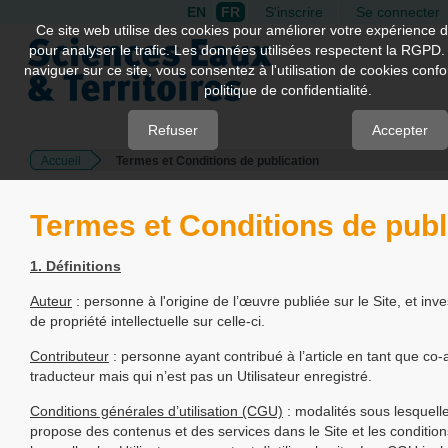
EN
FR
S'inscrire
Se connecter
Quick
Ce site web utilise des cookies pour améliorer votre expérience d
pour analyser le trafic. Les données utilisées respectent la RGPD.
jump
naviguer sur ce site, vous consentez à l'utilisation de cookies con
to
politique de confidentialité.
page
content
Refuser
Accepter
Accueil
Termes et Conditions de publication
Main
Navigation
Main
Termes et Conditions de publ
Content
Sidebar
1. Définitions
Auteur
: personne à l'origine de l’œuvre publiée sur le Site, et inve
de propriété intellectuelle sur celle-ci.
Contributeur
: personne ayant contribué à l’article en tant que co-
traducteur mais qui n’est pas un Utilisateur enregistré.
Conditions générales d’utilisation (CGU)
: modalités sous lesquell
propose des contenus et des services dans le Site et les conditio