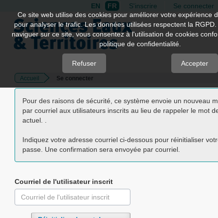
EN
FR
S'inscrire
Se connecter
Quick
Ce site web utilise des cookies pour améliorer votre expérience d
pour analyser le trafic. Les données utilisées respectent la RGPD.
jump
naviguer sur ce site, vous consentez à l'utilisation de cookies con
to
politique de confidentialité.
page
content
Refuser
Accepter
Accueil
Se connecter
Main
Navigation
Pour des raisons de sécurité, ce système envoie un nouveau 
Main
par courriel aux utilisateurs inscrits au lieu de rappeler le mot 
Content
actuel. .
Sidebar
Indiquez votre adresse courriel ci-dessous pour réinitialiser vot
passe. Une confirmation sera envoyée par courriel.
Courriel de l'utilisateur inscrit