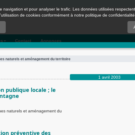
e navigation et pour analyser le trafic. Les données utilisées respecte
l'utilisation de cookies conformément à notre politique de confidentialité
es
Contact
Annonces
ues naturels et aménagement du territoire
1 avril 2003
n publique locale ; le
ontagne
ques naturels et aménagement du
stion préventive des