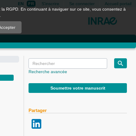
EN
FR
S'inscrire
Se connecter
Accueil portail
nt la RGPD. En continuant à naviguer sur ce site, vous consentez à
.
Accepter
Recherche avancée
Soumettre votre manuscrit
Partager