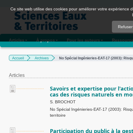
Quick
Ce site web utilise des cookies pour améliorer votre expérience d
jump
to
Refuser
page
content
Articles
À propos
Pour les auteurs
Ressourc
Main
Navigation
Accueil
Archives
No Spécial Ingénieries-EAT-17 (2003): Risq
Main
Content
Sidebar
Articles
Savoirs et expertise pour l'actio
cas des risques naturels en m
S. BROCHOT
No Spécial Ingénieries-EAT-17 (2003): Ris
territoire
Participation du public à la ge