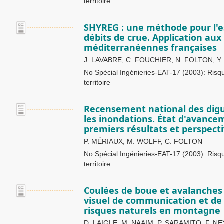
territoire
SHYREG : une méthode pour l'e
débits de crue. Application aux
méditerranéennes françaises
J. LAVABRE, C. FOUCHIER, N. FOLTON, 
No Spécial Ingénieries-EAT-17 (2003): Ris
territoire
Recensement national des digu
les inondations. État d'avancem
premiers résultats et perspect
P. MÉRIAUX, M. WOLFF, C. FOLTON
No Spécial Ingénieries-EAT-17 (2003): Ris
territoire
Coulées de boue et avalanches v
visuel de communication et de 
risques naturels en montagne
D. LAIGLE, M. NAAIM, P. SARAMITO, F. NE