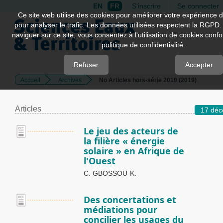
EN
FR
S'inscrire
Se connecter
Quick
Ce site web utilise des cookies pour améliorer votre expérience d
pour analyser le trafic. Les données utilisées respectent la RGPD.
jump
naviguer sur ce site, vous consentez à l'utilisation de cookies con
to
politique de confidentialité.
page
content
Refuser
Accepter
Accueil
Archives
No Articles hors-série 2019 (2019)
Main
Navigation
Main
Articles
17 dé
Content
Sidebar
Le jeu des acteurs de
la filière « énergie
solaire » en Afrique de
l'Ouest
C. GBOSSOU-K.
Des concertations et
médiations pour
concilier les usages du