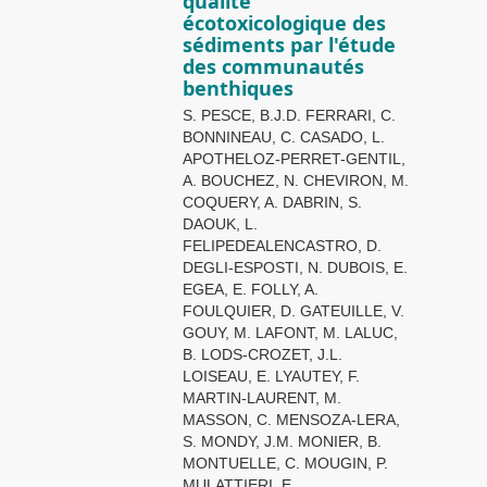
qualité
écotoxicologique des
sédiments par l'étude
des communautés
benthiques
S. PESCE, B.J.D. FERRARI, C.
BONNINEAU, C. CASADO, L.
APOTHELOZ-PERRET-GENTIL,
A. BOUCHEZ, N. CHEVIRON, M.
COQUERY, A. DABRIN, S.
DAOUK, L.
FELIPEDEALENCASTRO, D.
DEGLI-ESPOSTI, N. DUBOIS, E.
EGEA, E. FOLLY, A.
FOULQUIER, D. GATEUILLE, V.
GOUY, M. LAFONT, M. LALUC,
B. LODS-CROZET, J.L.
LOISEAU, E. LYAUTEY, F.
MARTIN-LAURENT, M.
MASSON, C. MENSOZA-LERA,
S. MONDY, J.M. MONIER, B.
MONTUELLE, C. MOUGIN, P.
MULATTIERI, E.