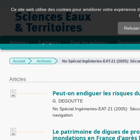
Quick
Ce site web utilise des cookies pour améliorer votre expérience d
jump
to
Refuser
page
content
Articles
À propos
Pour les auteurs
Ressourc
Main
Navigation
Accueil
Archives
No Spécial Ingénieries-EAT-21 (2005): Sécuri
Main
Content
Sidebar
Articles
Peut-on endiguer les risques d
G. DEGOUTTE
No Spécial Ingénieries-EAT-21 (2005): Sécuri
navigation
Le patrimoine de digues de pro
inondations en France d'après 