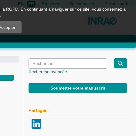
EN
FR
S'inscrire
Se connecter
Accueil portail
nt la RGPD. En continuant à naviguer sur ce site, vous consentez à
.
Accepter
Recherche avancée
Soumettre votre manuscrit
Partager