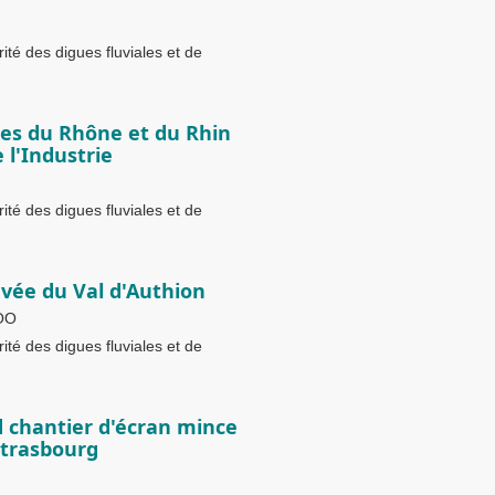
té des digues fluviales et de
ées du Rhône et du Rhin
 l'Industrie
té des digues fluviales et de
evée du Val d'Authion
OO
té des digues fluviales et de
d chantier d'écran mince
Strasbourg