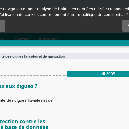
e navigation et pour analyser le trafic. Les données utilisées respecte
l'utilisation de cookies conformément à notre politique de confidentialité
es
Contact
Annonces
té des digues fluviales et de navigation
1 avril 2005
us aux digues ?
té des digues fluviales et de
tection contre les
la base de données