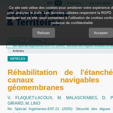
EN
FR
S'inscrire
Se connecter
Quick
Ce site web utilise des cookies pour améliorer votre expérience d
pour analyser le trafic. Les données utilisées respectent la RGPD.
jump
naviguer sur ce site, vous consentez à l'utilisation de cookies con
to
politique de confidentialité.
page
content
Refuser
Accepter
Accueil
Archives
Main
No Spécial Ingénieries-EAT-21 (2005): Sécurité des digues fluviales et d
Navigation
Articles
Main
Content
ARTICLES
Sidebar
Réhabilitation de l'étanch
canaux navigables
géomembranes
V. FLAQUET-LACOUX,
M. MALASCRABES,
D. 
GIRARD,
M. LINO
No Spécial Ingénieries-EAT-21 (2005): Sécurité des digues f