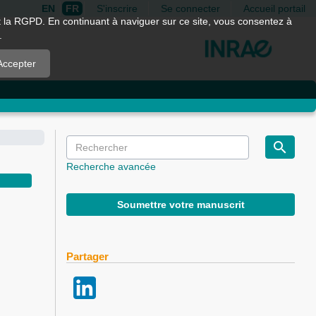
EN
FR
S'inscrire
Se connecter
Accueil portail
nt la RGPD. En continuant à naviguer sur ce site, vous consentez à
.
Accepter
Recherche avancée
Soumettre votre manuscrit
Partager