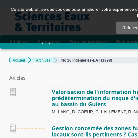
Quick
Ce site web utilise des cookies pour améliorer votre expérience d
jump
to
Refuser
page
content
Articles
À propos
Pour les auteurs
Ressourc
Main
Navigation
Accueil
Archives
No 16 Ingénieries-EAT (1998)
Main
Content
Sidebar
Articles
Valorisation de l'information h
prédétermination du risque d'i
au bassin du Guiers
M. LANG, D. COEUR, C. LALLEMENT, R. 
Gestion concertée des zones hu
locaux sont-ils pertinents ? Ca