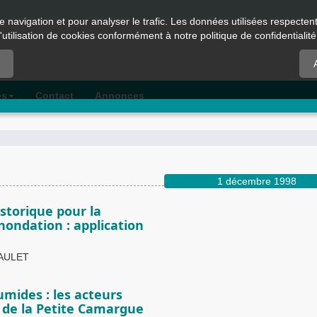
e navigation et pour analyser le trafic. Les données utilisées respecte
l'utilisation de cookies conformément à notre politique de confidentialité
es
Contact
Annonces
1 décembre 1998
istorique pour la
nondation : application
NAULET
mides : les acteurs
s de la Petite Camargue