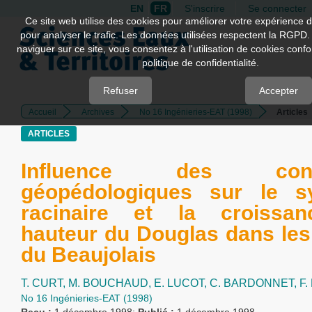
EN
FR
S'inscrire
Se connecter
Quick
Ce site web utilise des cookies pour améliorer votre expérience d
pour analyser le trafic. Les données utilisées respectent la RGPD.
jump
naviguer sur ce site, vous consentez à l'utilisation de cookies con
to
politique de confidentialité.
page
content
Refuser
Accepter
Accueil
Archives
No 16 Ingénieries-EAT (1998)
Articles
Main
Navigation
ARTICLES
Main
Content
Influence des condi
Sidebar
géopédologiques sur le s
racinaire et la croissa
hauteur du Douglas dans le
du Beaujolais
T. CURT,
M. BOUCHAUD,
E. LUCOT,
C. BARDONNET,
F
No 16 Ingénieries-EAT (1998)