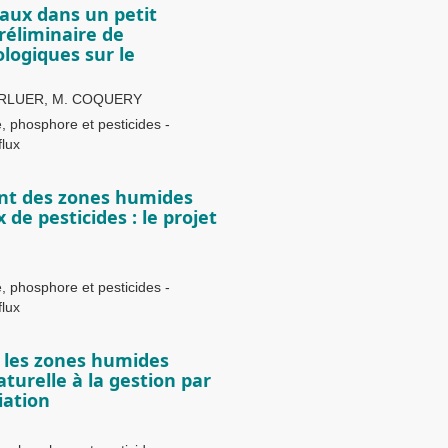
taux dans un petit
préliminaire de
ologiques sur le
CARLUER, M. COQUERY
, phosphore et pesticides -
flux
nt des zones humides
x de pesticides : le projet
, phosphore et pesticides -
flux
s les zones humides
naturelle à la gestion par
iation