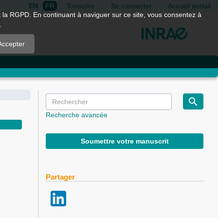
EN
FR
S'inscrire
Se connecter
Accueil portail
nt la RGPD. En continuant à naviguer sur ce site, vous consentez à
.
Accepter
Recherche avancée
Soumettre votre manuscrit
Partager