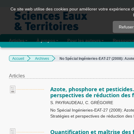
Quick
Ce site web utilise des cookies pour améliorer votre expérience d
jump
to
Refuser
page
content
Articles
À propos
Pour les auteurs
Ressourc
Main
Navigation
Accueil
Archives
No Spécial Ingénieries-EAT-27 (2008): Azote
Main
Content
Sidebar
Articles
Azote, phosphore et pesticides.
perspectives de réduction des f
S. PAYRAUDEAU, C. GRÉGOIRE
No Spécial Ingénieries-EAT-27 (2008): Azote
Stratégies et perspectives de réduction des 
Quantification et maîtrise des f