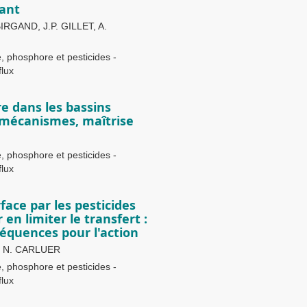
sant
IRGAND, J.P. GILLET, A.
, phosphore et pesticides -
flux
e dans les bassins
, mécanismes, maîtrise
, phosphore et pesticides -
flux
ace par les pesticides
en limiter le transfert :
équences pour l'action
N, N. CARLUER
, phosphore et pesticides -
flux