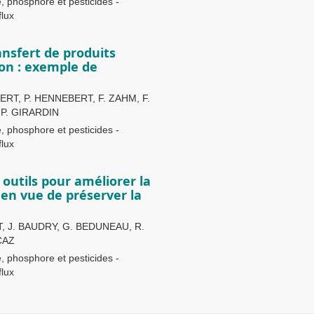
, phosphore et pesticides -
flux
ansfert de produits
ion : exemple de
RT, P. HENNEBERT, F. ZAHM, F.
 P. GIRARDIN
, phosphore et pesticides -
flux
outils pour améliorer la
 en vue de préserver la
, J. BAUDRY, G. BEDUNEAU, R.
CAZ
, phosphore et pesticides -
flux