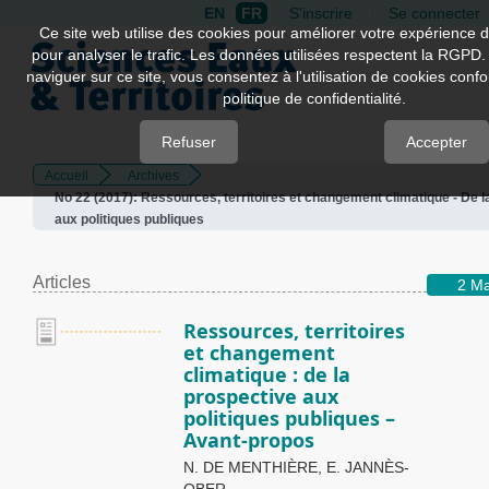
EN
FR
S'inscrire
Se connecter
Quick
Ce site web utilise des cookies pour améliorer votre expérience d
pour analyser le trafic. Les données utilisées respectent la RGPD.
jump
naviguer sur ce site, vous consentez à l'utilisation de cookies con
to
politique de confidentialité.
page
content
Refuser
Accepter
Accueil
Archives
Main
No 22 (2017): Ressources, territoires et changement climatique - De l
Navigation
aux politiques publiques
Main
Content
Sidebar
Articles
2 M
Ressources, territoires
et changement
climatique : de la
prospective aux
politiques publiques –
Avant-propos
N. DE MENTHIÈRE, E. JANNÈS-