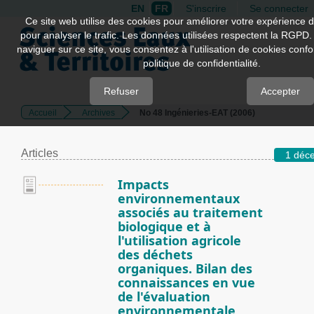
EN
FR
S'inscrire
Se connecter
Quick
Ce site web utilise des cookies pour améliorer votre expérience d
pour analyser le trafic. Les données utilisées respectent la RGPD.
jump
naviguer sur ce site, vous consentez à l'utilisation de cookies con
to
politique de confidentialité.
page
content
Refuser
Accepter
Accueil
Archives
No 48 Ingénieries-EAT (2006)
Main
Navigation
Main
Articles
1 déc
Content
Sidebar
Impacts
environnementaux
associés au traitement
biologique et à
l'utilisation agricole
des déchets
organiques. Bilan des
connaissances en vue
de l'évaluation
environnementale