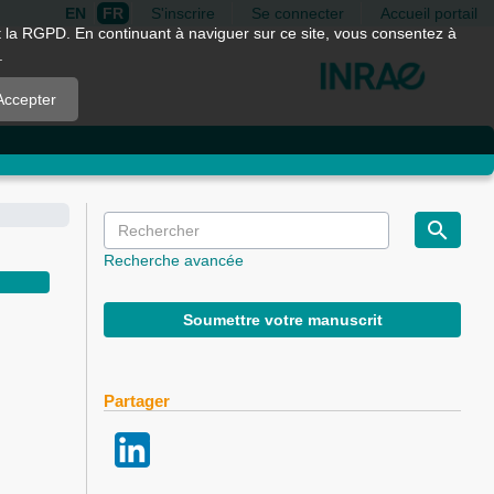
EN
FR
S'inscrire
Se connecter
Accueil portail
nt la RGPD. En continuant à naviguer sur ce site, vous consentez à
.
Accepter
Recherche avancée
Soumettre votre manuscrit
Partager