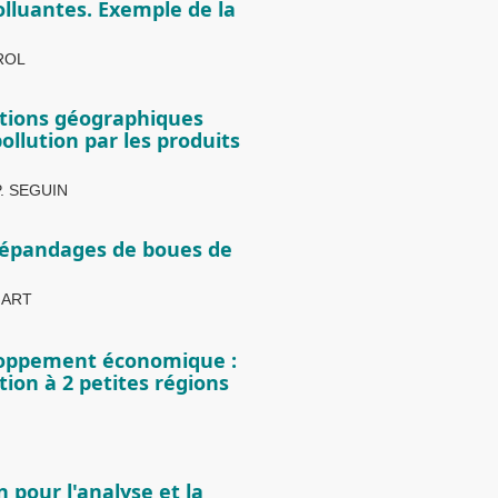
olluantes. Exemple de la
IROL
tions géographiques
ollution par les produits
P. SEGUIN
s épandages de boues de
WIART
eloppement économique :
ation à 2 petites régions
 pour l'analyse et la