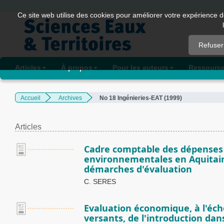
Quick
Ce site web utilise des cookies pour améliorer votre expérience d
jump
to
Refuser
page
content
Articles
À propos
Pour les auteurs
Ressourc
Main
Navigation
Accueil
Archives
No 18 Ingénieries-EAT (1999)
Main
Content
Sidebar
Articles
Cadre comptable des dépenses d
environnementales en Aquitaine.
démarches d'évaluation
C. SERES
Evaluation économique, à l'éche
versants, de l'introduction dans