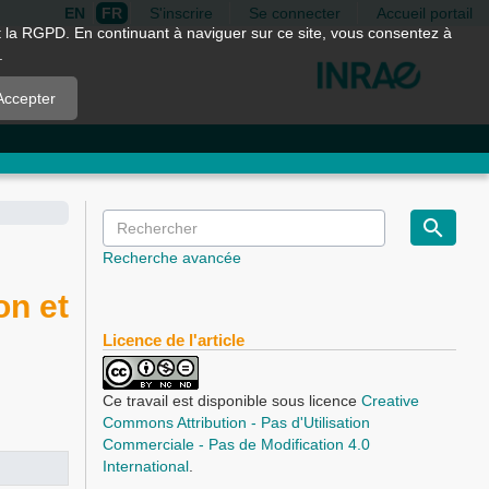
EN
FR
S'inscrire
Se connecter
Accueil portail
nt la RGPD. En continuant à naviguer sur ce site, vous consentez à
.
Accepter
Recherche avancée
on et
Licence de l'article
Ce travail est disponible sous licence
Creative
Commons Attribution - Pas d'Utilisation
Commerciale - Pas de Modification 4.0
International
.