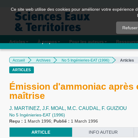
Quick
Ce site web utilise des cookies pour améliorer votre expérience d
jump
to
Refuser
page
content
Articles
À propos
Pour les auteurs
Ressourc
Main
Navigation
Accueil
Archives
No 5 Ingénieries-EAT (1996)
Articles
Main
ARTICLES
Content
Sidebar
Émission d'ammoniac après ép
maîtrise
J. MARTINEZ,
J.F. MOAL,
M.C. CAUDAL,
F. GUIZIOU
No 5 Ingénieries-EAT (1996)
Reçu :
1 March 1996;
Publié :
1 March 1996
ARTICLE
INFO AUTEUR