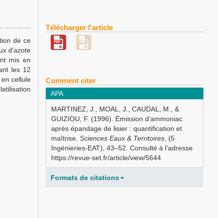
Télécharger l'article
tion de ce
ux d'azote
ont mis en
ant les 12
en cellule
Comment citer
tilisation
APA
MARTINEZ, J., MOAL, J., CAUDAL, M., &
GUIZIOU, F. (1996). Émission d’ammoniac
après épandage de lisier : quantification et
maîtrise.
Sciences Eaux & Territoires
, (5
Ingénieries-EAT), 43–52. Consulté à l’adresse
https://revue-set.fr/article/view/5644
Formats de citations