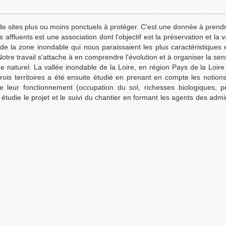
 de sites plus ou moins ponctuels à protéger. C'est une donnée à prend
 affluents est une association dont l'objectif est la préservation et la v
e la zone inondable qui nous paraissaient les plus caractéristiques e
Notre travail s'attache à en comprendre l'évolution et à organiser la sens
ue naturel. La vallée inondable de la Loire, en région Pays de la Loire 
ois territoires a été ensuite étudié en prenant en compte les notion
e leur fonctionnement (occupation du sol, richesses biologiques, p
tudie le projet et le suivi du chantier en formant les agents des admin