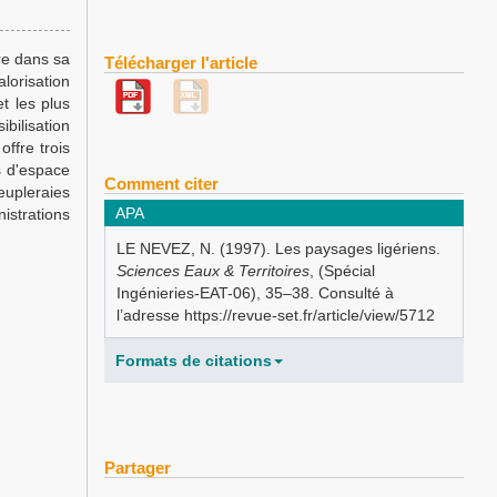
re dans sa
Télécharger l'article
alorisation
t les plus
ibilisation
offre trois
s d'espace
Comment citer
eupleraies
APA
istrations
LE NEVEZ, N. (1997). Les paysages ligériens.
Sciences Eaux & Territoires
, (Spécial
Ingénieries-EAT-06), 35–38. Consulté à
l’adresse https://revue-set.fr/article/view/5712
Formats de citations
Partager