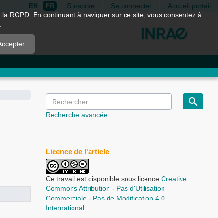
EN
FR
S'inscrire
Se connecter
Accueil portail
nt la RGPD. En continuant à naviguer sur ce site, vous consentez à
.
Accepter
Recherche avancée
Licence de l'article
Ce travail est disponible sous licence
Creative
Commons Attribution - Pas d'Utilisation
Commerciale - Pas de Modification 4.0
International
.