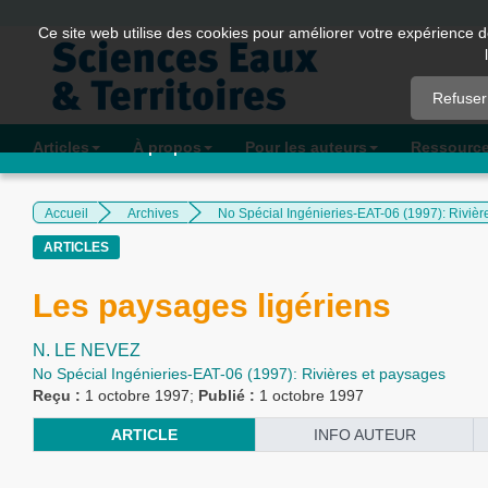
Quick
Ce site web utilise des cookies pour améliorer votre expérience d
jump
to
Refuser
page
content
Articles
À propos
Pour les auteurs
Ressourc
Main
Navigation
Accueil
Archives
No Spécial Ingénieries-EAT-06 (1997): Rivièr
Main
ARTICLES
Content
Sidebar
Les paysages ligériens
N. LE NEVEZ
No Spécial Ingénieries-EAT-06 (1997): Rivières et paysages
Reçu :
1 octobre 1997;
Publié :
1 octobre 1997
ARTICLE
INFO AUTEUR