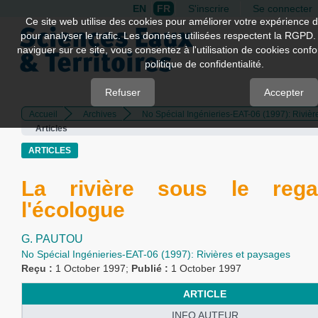
EN
FR
S'inscrire
Se connecter
Quick
Ce site web utilise des cookies pour améliorer votre expérience d
pour analyser le trafic. Les données utilisées respectent la RGPD.
jump
naviguer sur ce site, vous consentez à l'utilisation de cookies con
to
politique de confidentialité.
page
content
Refuser
Accepter
Accueil
Archives
No Spécial Ingénieries-EAT-06 (1997): Rivièr
Main
Articles
Navigation
Main
ARTICLES
Content
Sidebar
La rivière sous le reg
l'écologue
G. PAUTOU
No Spécial Ingénieries-EAT-06 (1997): Rivières et paysages
Reçu :
1 October 1997;
Publié :
1 October 1997
ARTICLE
INFO AUTEUR