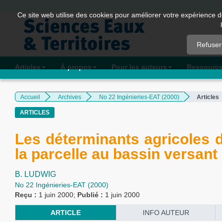
Quick
Ce site web utilise des cookies pour améliorer votre expérience d
jump
to
Refuser
page
content
Articles
À propos
Pour les auteurs
Ressourc
Main
Navigation
Accueil
Archives
No 22 Ingénieries-EAT (2000)
Articles
Main
ARTICLES
Content
Sidebar
Les déterminants agricoles d
la parcelle au bassin versant
B. LUDWIG
No 22 Ingénieries-EAT (2000)
Reçu :
1 juin 2000;
Publié :
1 juin 2000
ARTICLE
INFO AUTEUR