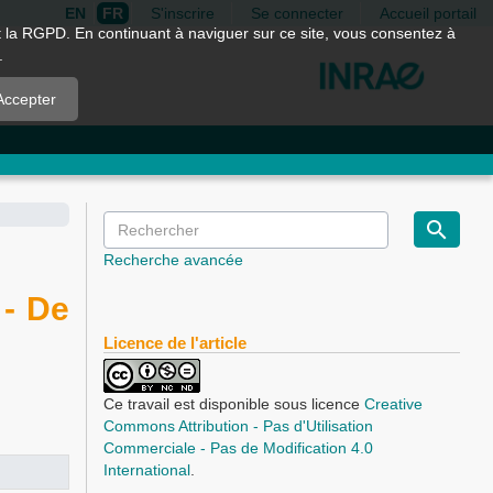
EN
FR
S'inscrire
Se connecter
Accueil portail
nt la RGPD. En continuant à naviguer sur ce site, vous consentez à
.
Accepter
Recherche avancée
 - De
Licence de l'article
Ce travail est disponible sous licence
Creative
Commons Attribution - Pas d'Utilisation
Commerciale - Pas de Modification 4.0
International
.