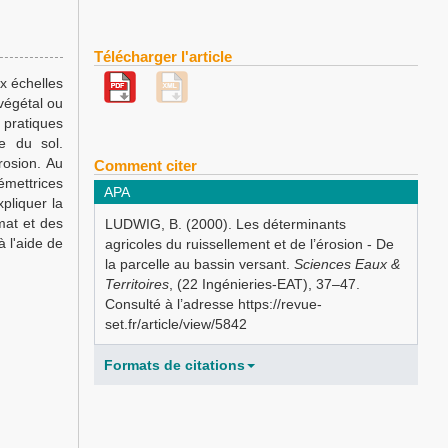
Télécharger l'article
ux échelles
 végétal ou
s pratiques
e du sol.
rosion. Au
Comment citer
 émettrices
APA
pliquer la
mat et des
LUDWIG, B. (2000). Les déterminants
à l'aide de
agricoles du ruissellement et de l’érosion - De
la parcelle au bassin versant.
Sciences Eaux &
Territoires
, (22 Ingénieries-EAT), 37–47.
Consulté à l’adresse https://revue-
set.fr/article/view/5842
Formats de citations