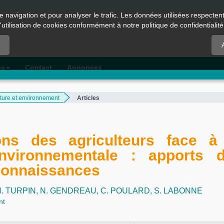
e navigation et pour analyser le trafic. Les données utilisées respecte
l'utilisation de cookies conformément à notre politique de confidentialité
es
Contact
Annonces
lture et environnement
Articles
ons des agriculteurs face à
i-environnementale : apports 
connaissances
. TURPIN,
N. GENDREAU,
C. POULARD,
S. LABONNE
nt