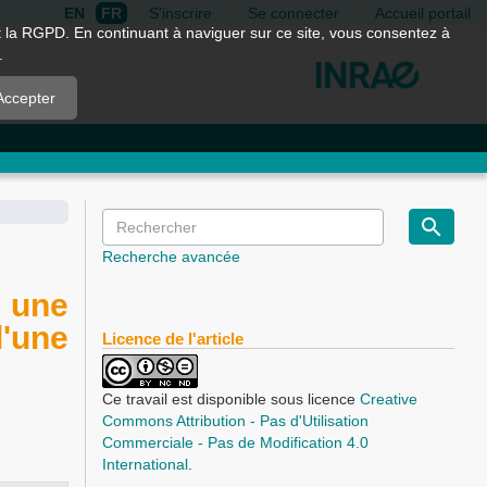
EN
FR
S'inscrire
Se connecter
Accueil portail
nt la RGPD. En continuant à naviguer sur ce site, vous consentez à
.
Accepter
Recherche avancée
 une
d'une
Licence de l'article
Ce travail est disponible sous licence
Creative
Commons Attribution - Pas d'Utilisation
Commerciale - Pas de Modification 4.0
International
.