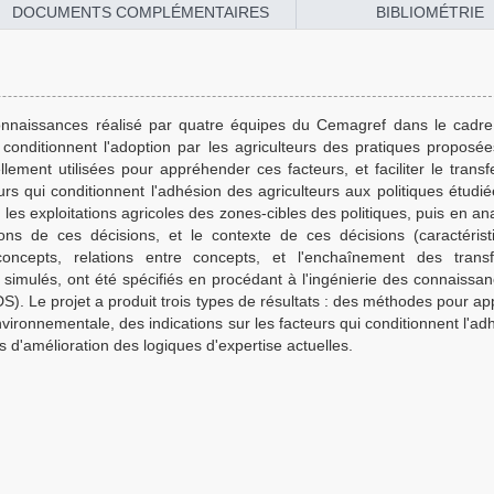
DOCUMENTS COMPLÉMENTAIRES
BIBLIOMÉTRIE
s connaissances réalisé par quatre équipes du Cemagref dans le cadre
qui conditionnent l'adoption par les agriculteurs des pratiques propos
llement utilisées pour appréhender ces facteurs, et faciliter le transf
rs qui conditionnent l'adhésion des agriculteurs aux politiques étudié
s exploitations agricoles des zones-cibles des politiques, puis en ana
isons de ces décisions, et le contexte de ces décisions (caractéris
concepts, relations entre concepts, et l'enchaînement des transf
n simulés, ont été spécifiés en procédant à l'ingénierie des connaissa
S). Le projet a produit trois types de résultats : des méthodes pour a
-environnementale, des indications sur les facteurs qui conditionnent l'a
es d'amélioration des logiques d'expertise actuelles.