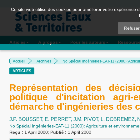
Quick
Ce site web utilise des cookies pour améliorer votre expérience d
jump
to
Refuser
page
content
Articles
À propos
Pour les auteurs
Ressourc
Main
Navigation
Accueil
Archives
No Spécial Ingénieries-EAT-11 (2000): Agricu
Main
ARTICLES
Content
Sidebar
Représentation des décisi
politique d'incitation agr
démarche d'ingénieries des 
J.P. BOUSSET,
E. PERRET,
J.M. PIVOT,
L. DOBREMEZ,
N
No Spécial Ingénieries-EAT-11 (2000): Agriculture et environneme
Reçu :
1 April 2000;
Publié :
1 April 2000