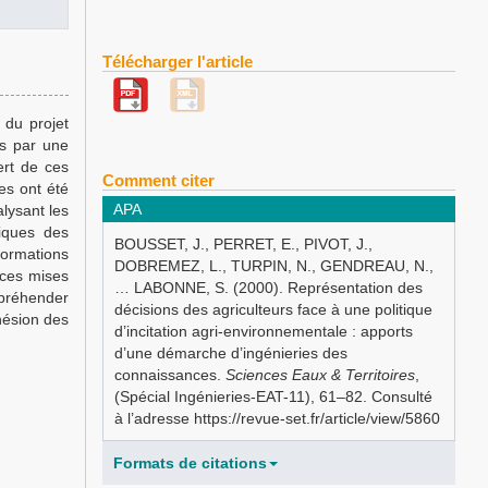
Télécharger l'article
 du projet
ées par une
ert de ces
Comment citer
es ont été
APA
lysant les
tiques des
BOUSSET, J., PERRET, E., PIVOT, J.,
ormations
DOBREMEZ, L., TURPIN, N., GENDREAU, N.,
nces mises
… LABONNE, S. (2000). Représentation des
ppréhender
décisions des agriculteurs face à une politique
dhésion des
d’incitation agri-environnementale : apports
d’une démarche d’ingénieries des
connaissances.
Sciences Eaux & Territoires
,
(Spécial Ingénieries-EAT-11), 61–82. Consulté
à l’adresse https://revue-set.fr/article/view/5860
Formats de citations