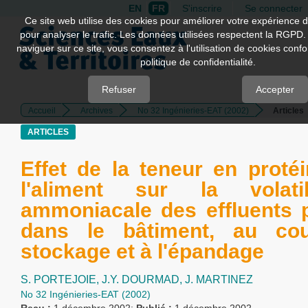
EN
FR
S'inscrire
Se connecter
Quick
Ce site web utilise des cookies pour améliorer votre expérience d
pour analyser le trafic. Les données utilisées respectent la RGPD.
jump
naviguer sur ce site, vous consentez à l'utilisation de cookies con
to
politique de confidentialité.
page
content
Refuser
Accepter
Accueil
Archives
No 32 Ingénieries-EAT (2002)
Articles
Main
Navigation
ARTICLES
Main
Content
Effet de la teneur en proté
Sidebar
l'aliment sur la volatili
ammoniacale des effluents 
dans le bâtiment, au co
stockage et à l'épandage
S. PORTEJOIE,
J.Y. DOURMAD,
J. MARTINEZ
No 32 Ingénieries-EAT (2002)