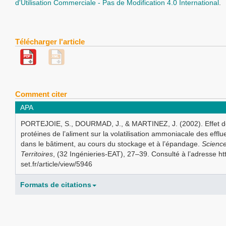
d'Utilisation Commerciale - Pas de Modification 4.0 International
.
Télécharger l'article
Comment citer
APA
PORTEJOIE, S., DOURMAD, J., & MARTINEZ, J. (2002). Effet de
protéines de l’aliment sur la volatilisation ammoniacale des efflu
dans le bâtiment, au cours du stockage et à l’épandage.
Scienc
Territoires
, (32 Ingénieries-EAT), 27–39. Consulté à l’adresse ht
set.fr/article/view/5946
Formats de citations