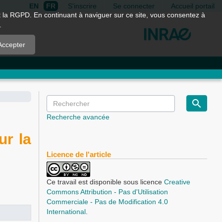
EN
FR
S'inscrire
Se connecter
Accueil portail
nt la RGPD. En continuant à naviguer sur ce site, vous consentez à
.
Accepter
Recherche avancée
ur la
Licence de l'article
Ce travail est disponible sous licence
Creative
Commons Attribution - Pas d'Utilisation
Commerciale - Pas de Modification 4.0
International
.