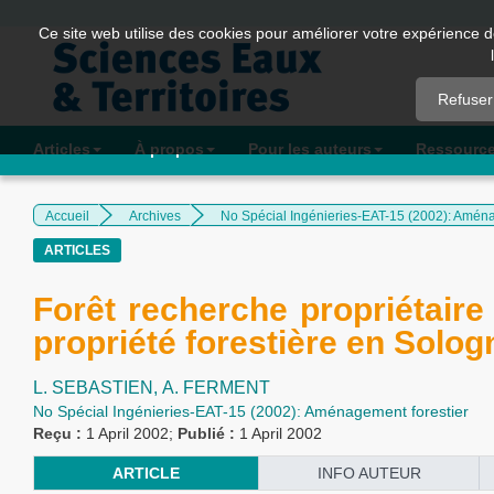
Quick
Ce site web utilise des cookies pour améliorer votre expérience d
jump
to
Refuser
page
content
Articles
À propos
Pour les auteurs
Ressourc
Main
Navigation
Accueil
Archives
No Spécial Ingénieries-EAT-15 (2002): Aména
Main
ARTICLES
Content
Sidebar
Forêt recherche propriétaire 
propriété forestière en Solog
L. SEBASTIEN,
A. FERMENT
No Spécial Ingénieries-EAT-15 (2002): Aménagement forestier
Reçu :
1 April 2002;
Publié :
1 April 2002
ARTICLE
INFO AUTEUR