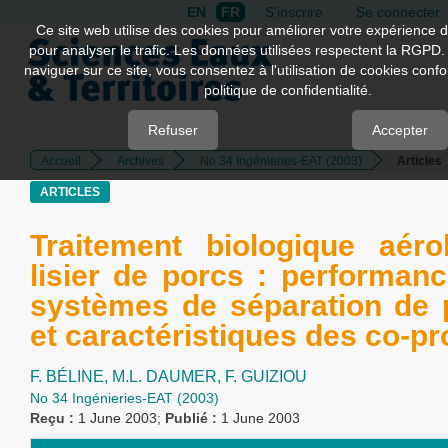
EN
FR
S'inscrire
Se connecter
Quick
Ce site web utilise des cookies pour améliorer votre expérience d
pour analyser le trafic. Les données utilisées respectent la RGPD.
jump
naviguer sur ce site, vous consentez à l'utilisation de cookies con
to
politique de confidentialité.
page
content
Refuser
Accepter
Accueil
Archives
No 34 Ingénieries-EAT (2003)
Articles
Main
Navigation
ARTICLES
Main
Content
Traitement biologique aér
Sidebar
lisier de porcs : performan
systèmes de séparation de
et caractéristiques des co-pr
F. BÉLINE,
M.L. DAUMER,
F. GUIZIOU
No 34 Ingénieries-EAT (2003)
Reçu :
1 June 2003;
Publié :
1 June 2003