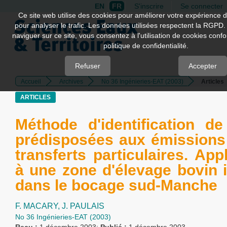
EN
FR
S'inscrire
Se connecter
Quick
Ce site web utilise des cookies pour améliorer votre expérience d
pour analyser le trafic. Les données utilisées respectent la RGPD.
jump
naviguer sur ce site, vous consentez à l'utilisation de cookies con
to
politique de confidentialité.
page
content
Refuser
Accepter
Accueil
Archives
No 36 Ingénieries-EAT (2003)
Articles
Main
Navigation
ARTICLES
Main
Content
Méthode d'identification d
Sidebar
prédisposées aux émissions
transferts particulaires. App
à une zone d'élevage bovin i
dans le bocage sud-Manche
F. MACARY,
J. PAULAIS
No 36 Ingénieries-EAT (2003)