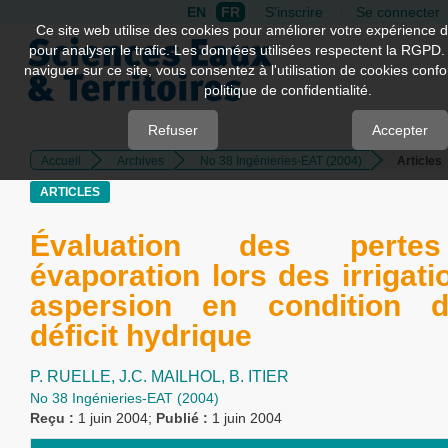
EN
FR
S'inscrire
Se connecter
Quick
Ce site web utilise des cookies pour améliorer votre expérience d
pour analyser le trafic. Les données utilisées respectent la RGPD.
jump
naviguer sur ce site, vous consentez à l'utilisation de cookies con
to
politique de confidentialité.
page
content
Refuser
Accepter
Accueil
Archives
No 38 Ingénieries-EAT (2004)
Articles
Main
Navigation
ARTICLES
Main
Content
Évaluation des perte
Sidebar
évaporation lors des irrigati
aspersion en condition d
déficit hydrique
P. RUELLE,
J.C. MAILHOL,
B. ITIER
No 38 Ingénieries-EAT (2004)
Reçu :
1 juin 2004;
Publié :
1 juin 2004