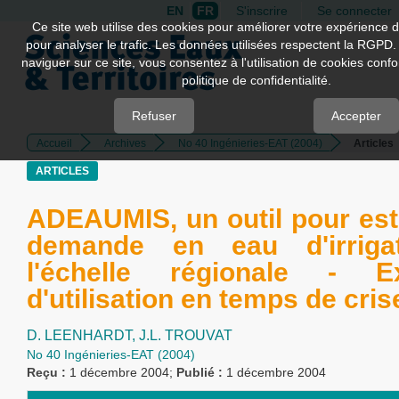
EN
FR
S'inscrire
Se connecter
Quick
Ce site web utilise des cookies pour améliorer votre expérience d
pour analyser le trafic. Les données utilisées respectent la RGPD.
jump
naviguer sur ce site, vous consentez à l'utilisation de cookies con
to
politique de confidentialité.
page
content
Refuser
Accepter
Accueil
Archives
No 40 Ingénieries-EAT (2004)
Articles
Main
Navigation
ARTICLES
Main
Content
ADEAUMIS, un outil pour est
Sidebar
demande en eau d'irriga
l'échelle régionale - E
d'utilisation en temps de cris
D. LEENHARDT,
J.L. TROUVAT
No 40 Ingénieries-EAT (2004)
Reçu :
1 décembre 2004;
Publié :
1 décembre 2004