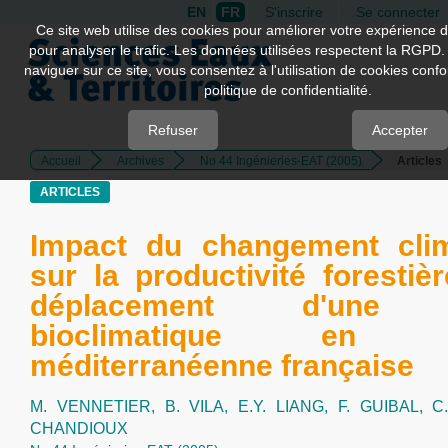
EN
FR
S'inscrire
Se connecter
Quick
Ce site web utilise des cookies pour améliorer votre expérience d
pour analyser le trafic. Les données utilisées respectent la RGPD.
jump
naviguer sur ce site, vous consentez à l'utilisation de cookies con
to
politique de confidentialité.
page
content
Refuser
Accepter
Accueil
Archives
No 44 Ingénieries-EAT (2005)
Articles
Main
Navigation
ARTICLES
Main
Content
Impact du changement clim
Sidebar
sur la productivité forestièr
déplacement d'une l
bioclimatique en r
méditerranéenne française
M. VENNETIER,
B. VILA,
E.Y. LIANG,
F. GUIBAL,
C
CHANDIOUX