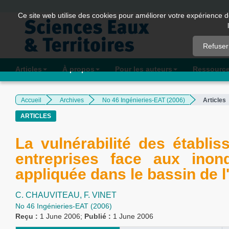
Quick
Ce site web utilise des cookies pour améliorer votre expérience d
jump
to
Refuser
page
content
Articles
À propos
Pour les auteurs
Ressourc
Main
Navigation
Accueil
Archives
No 46 Ingénieries-EAT (2006)
Articles
Main
ARTICLES
Content
Sidebar
La vulnérabilité des établi
entreprises face aux inon
appliquée dans le bassin de l
C. CHAUVITEAU,
F. VINET
No 46 Ingénieries-EAT (2006)
Reçu :
1 June 2006;
Publié :
1 June 2006