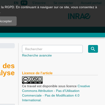
EN
FR
S'inscrire
Se connecter
Accueil portail
nt la RGPD. En continuant à naviguer sur ce site, vous consentez à
.
Accepter
Recherche avancée
t des
lyse
Licence de l'article
Ce travail est disponible sous licence
Creative
Commons Attribution - Pas d'Utilisation
Commerciale - Pas de Modification 4.0
International
.