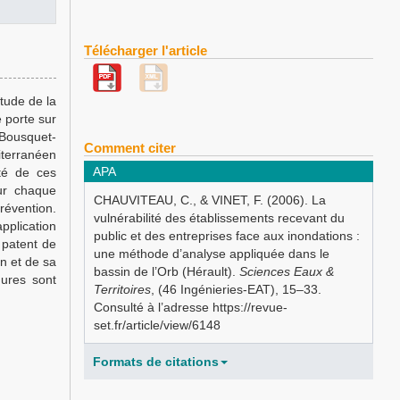
Télécharger l'article
étude de la
e porte sur
-Bousquet-
Comment citer
iterranéen
APA
ité de ces
ur chaque
CHAUVITEAU, C., & VINET, F. (2006). La
révention.
vulnérabilité des établissements recevant du
application
public et des entreprises face aux inondations :
patent de
une méthode d’analyse appliquée dans le
n et de sa
bassin de l’Orb (Hérault).
Sciences Eaux &
ures sont
Territoires
, (46 Ingénieries-EAT), 15–33.
Consulté à l’adresse https://revue-
set.fr/article/view/6148
Formats de citations