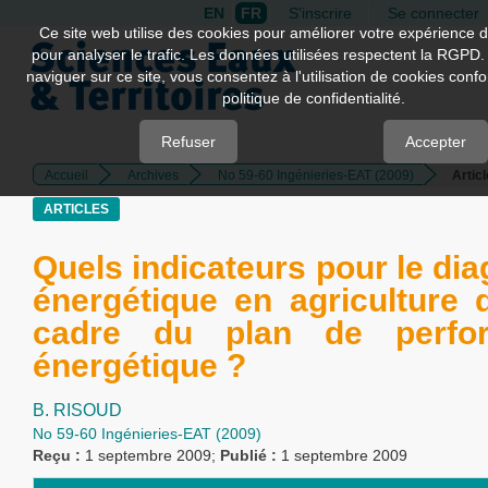
EN
FR
S'inscrire
Se connecter
Quick
Ce site web utilise des cookies pour améliorer votre expérience d
pour analyser le trafic. Les données utilisées respectent la RGPD.
jump
naviguer sur ce site, vous consentez à l'utilisation de cookies con
to
politique de confidentialité.
page
content
Refuser
Accepter
Accueil
Archives
No 59-60 Ingénieries-EAT (2009)
Artic
Main
Navigation
ARTICLES
Main
Content
Quels indicateurs pour le dia
Sidebar
énergétique en agriculture 
cadre du plan de perfo
énergétique ?
B. RISOUD
No 59-60 Ingénieries-EAT (2009)
Reçu :
1 septembre 2009;
Publié :
1 septembre 2009