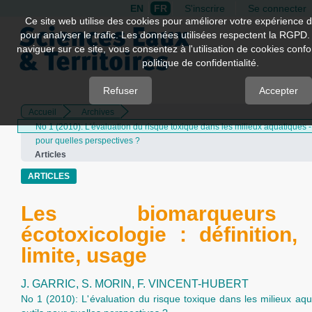
EN
FR
S'inscrire
Se connecter
Quick
Ce site web utilise des cookies pour améliorer votre expérience d
pour analyser le trafic. Les données utilisées respectent la RGPD.
jump
naviguer sur ce site, vous consentez à l'utilisation de cookies con
to
politique de confidentialité.
page
content
Refuser
Accepter
Accueil
Archives
Main
No 1 (2010): L'évaluation du risque toxique dans les milieux aquatiques -
Navigation
pour quelles perspectives ?
Main
Articles
Content
Sidebar
ARTICLES
Les biomarqueur
écotoxicologie : définition, 
limite, usage
J. GARRIC,
S. MORIN,
F. VINCENT-HUBERT
No 1 (2010): L'évaluation du risque toxique dans les milieux aq