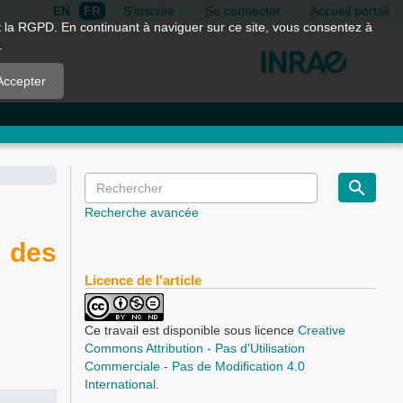
EN
FR
S'inscrire
Se connecter
Accueil portail
nt la RGPD. En continuant à naviguer sur ce site, vous consentez à
.
Accepter
Recherche avancée
 des
Licence de l'article
Ce travail est disponible sous licence
Creative
Commons Attribution - Pas d'Utilisation
Commerciale - Pas de Modification 4.0
International
.