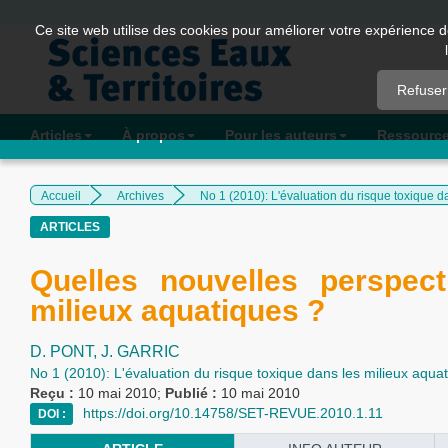
Quick
Ce site web utilise des cookies pour améliorer votre expérience d
jump
to
Refuser
page
content
Articles
À propos
Pour les auteurs
Ressourc
Main
Navigation
Accueil
Archives
No 1 (2010): L'évaluation du risque toxique d
Main
ARTICLES
Content
Sidebar
Quelles nouvelles perspect
milieux aquatiques ?
D. PONT,
J. GARRIC
No 1 (2010): L'évaluation du risque toxique dans les milieux aquat
Reçu :
10 mai 2010;
Publié :
10 mai 2010
https://doi.org/10.14758/SET-REVUE.2010.1.11
DOI :