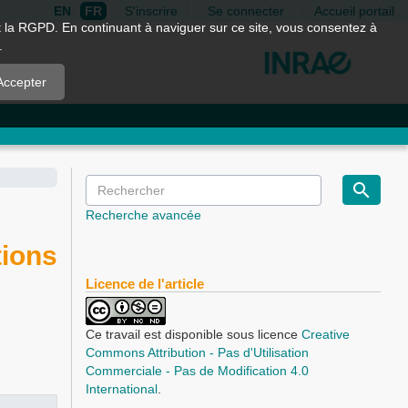
EN
FR
S'inscrire
Se connecter
Accueil portail
nt la RGPD. En continuant à naviguer sur ce site, vous consentez à
.
Accepter
Recherche avancée
tions
Licence de l'article
Ce travail est disponible sous licence
Creative
Commons Attribution - Pas d'Utilisation
Commerciale - Pas de Modification 4.0
International
.