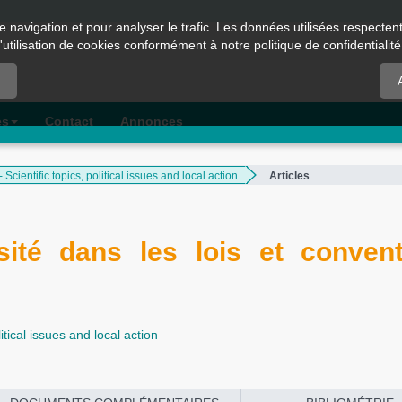
e navigation et pour analyser le trafic. Les données utilisées respecte
l'utilisation de cookies conformément à notre politique de confidentialité
es
Contact
Annonces
 Scientific topics, political issues and local action
Articles
sité dans les lois et conven
itical issues and local action