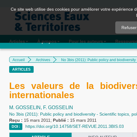
Quick
Ce site web utilise des cookies pour améliorer votre expérience d
jump
to
Refuser
page
content
Articles
À propos
Pour les auteurs
Ressourc
Main
Navigation
Accueil
Archives
No 3bis (2011): Public policy and biodiversity -
Main
ARTICLES
Content
Sidebar
Les valeurs de la biodiver
internationales
M. GOSSELIN,
F. GOSSELIN
No 3bis (2011): Public policy and biodiversity - Scientific topics, pol
Reçu :
15 mars 2011;
Publié :
15 mars 2011
https://doi.org/10.14758/SET-REVUE.2011.3BIS.03
DOI :