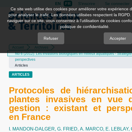
EN
FR
S'inscrire
Se connecter
Quick
Ce site web utilise des cookies pour améliorer votre expérience d
pour analyser le trafic. Les données utilisées respectent la RGPD.
jump
naviguer sur ce site, vous consentez à l'utilisation de cookies con
to
politique de confidentialité.
page
content
Refuser
Accepter
Accueil
Archives
Main
No 6 (2012): Les invasions biologiques en milieux aquatiques - Stratégies
Navigation
perspectives
Main
Articles
Content
Sidebar
ARTICLES
Protocoles de hiérarchisat
plantes invasives en vue 
gestion : existant et persp
en France
I. MANDON-DALGER,
G. FRIED,
A. MARCO,
E. LEBLAY,