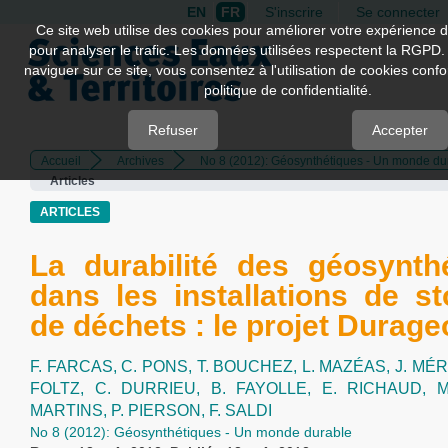
EN
FR
S'inscrire
Se connecter
Quick
Ce site web utilise des cookies pour améliorer votre expérience d
pour analyser le trafic. Les données utilisées respectent la RGPD.
jump
naviguer sur ce site, vous consentez à l'utilisation de cookies con
to
politique de confidentialité.
page
content
Refuser
Accepter
Accueil
Archives
No 8 (2012): Géosynthétiques - Un monde du
Main
Articles
Navigation
Main
ARTICLES
Content
Sidebar
La durabilité des géosynth
dans les installations de s
de déchets : le projet Durage
F. FARCAS,
C. PONS,
T. BOUCHEZ,
L. MAZÉAS,
J. MÉR
FOLTZ,
C. DURRIEU,
B. FAYOLLE,
E. RICHAUD,
M
MARTINS,
P. PIERSON,
F. SALDI
No 8 (2012): Géosynthétiques - Un monde durable