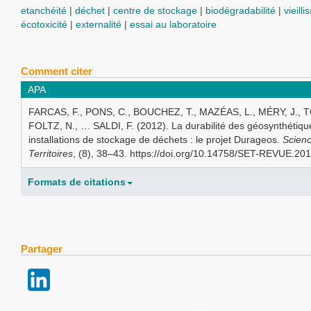
etanchéité
déchet
centre de stockage
biodégradabilité
vieill
écotoxicité
externalité
essai au laboratoire
Comment citer
APA
FARCAS, F., PONS, C., BOUCHEZ, T., MAZÉAS, L., MÉRY, J., 
FOLTZ, N., … SALDI, F. (2012). La durabilité des géosynthétiqu
installations de stockage de déchets : le projet Durageos.
Scien
Territoires
, (8), 38–43. https://doi.org/10.14758/SET-REVUE.20
Formats de citations
Partager