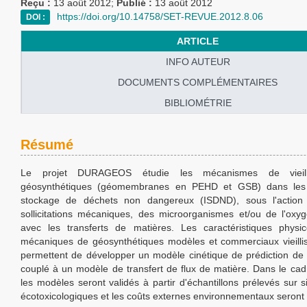
Reçu :
13 août 2012;
Publié :
13 août 2012
https://doi.org/10.14758/SET-REVUE.2012.8.06
DOI :
ARTICLE
INFO AUTEUR
DOCUMENTS COMPLÉMENTAIRES
BIBLIOMÉTRIE
Résumé
Le projet DURAGEOS étudie les mécanismes de vieill
géosynthétiques (géomembranes en PEHD et GSB) dans les i
stockage de déchets non dangereux (ISDND), sous l'actio
sollicitations mécaniques, des microorganismes et/ou de l'oxyg
avec les transferts de matières. Les caractéristiques physi
mécaniques de géosynthétiques modèles et commerciaux vieillis
permettent de développer un modèle cinétique de prédiction de 
couplé à un modèle de transfert de flux de matière. Dans le cad
les modèles seront validés à partir d'échantillons prélevés sur s
écotoxicologiques et les coûts externes environnementaux seront