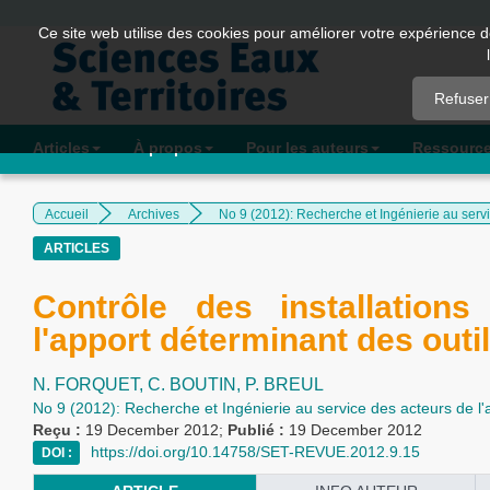
Quick
Ce site web utilise des cookies pour améliorer votre expérience d
jump
to
Refuser
page
content
Articles
À propos
Pour les auteurs
Ressourc
Main
Navigation
Accueil
Archives
No 9 (2012): Recherche et Ingénierie au serv
Main
ARTICLES
Content
Sidebar
Contrôle des installations
l'apport déterminant des outi
N. FORQUET,
C. BOUTIN,
P. BREUL
No 9 (2012): Recherche et Ingénierie au service des acteurs de l
Reçu :
19 December 2012;
Publié :
19 December 2012
https://doi.org/10.14758/SET-REVUE.2012.9.15
DOI :