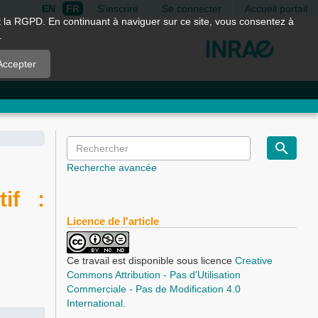
EN
FR
S'inscrire
Se connecter
Accueil portail
nt la RGPD. En continuant à naviguer sur ce site, vous consentez à
.
Accepter
Recherche avancée
tif :
Licence de l'article
Ce travail est disponible sous licence
Creative
Commons Attribution - Pas d'Utilisation
Commerciale - Pas de Modification 4.0
International
.